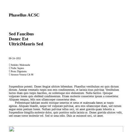
Phasellus ACSC
Sed Faucibus
Donec Est
UltriciMauris Sed
09–24–1953
︎ Sodales: Malesuada
︎ Nulla: Sapien
︎ Proin: Dignissim
︎ Aenean Venena CA 98
Suspendisse potenti. Donec feugiat ultrices bibendum. Phasellus vestibulum est quis dictum
dictum. Aenean venenatis turpis non eros condimentum, et lacinia risus pulvinar. Vestibulum
luctus diam quis turpis faucibus, eu scelerisque nisi elementum. Nulla facilisi. Quisque
vulputate lorem quis eleifend condimentum. Etiam molestie consectetur ipsum a consectetur.
Aliquam tempus, felis non ullamcorper consectetur deus.
Pellentesque habitant morbi tristique senectus et netus et malesuada fames ac turpis
egestas. Aliquam blandit, neque vel vulputate pulvinar, arcu eros ullamcorper diam, sed rutrum
augue enim pretium lorem. Nullam pulvinar tellus orci, sit amet gravida quam lobortis a.
Suspendisse fringilla molestie dolor, quis porttitor nulla lacinia ut. Donec gravida ultrices velit,
sed ornare tortor molestie vel. Sed ut urna odio. Duis ac euismod orci, sit amet.